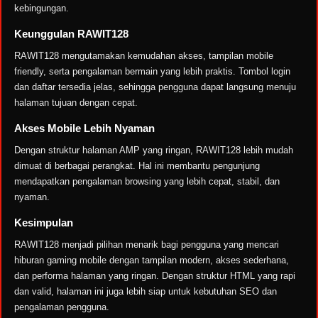
kebingungan.
Keunggulan RAWIT128
RAWIT128 mengutamakan kemudahan akses, tampilan mobile
friendly, serta pengalaman bermain yang lebih praktis. Tombol login
dan daftar tersedia jelas, sehingga pengguna dapat langsung menuju
halaman tujuan dengan cepat.
Akses Mobile Lebih Nyaman
Dengan struktur halaman AMP yang ringan, RAWIT128 lebih mudah
dimuat di berbagai perangkat. Hal ini membantu pengunjung
mendapatkan pengalaman browsing yang lebih cepat, stabil, dan
nyaman.
Kesimpulan
RAWIT128 menjadi pilihan menarik bagi pengguna yang mencari
hiburan gaming mobile dengan tampilan modern, akses sederhana,
dan performa halaman yang ringan. Dengan struktur HTML yang rapi
dan valid, halaman ini juga lebih siap untuk kebutuhan SEO dan
pengalaman pengguna.